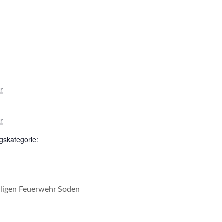
r
r
gskategorie:
illigen Feuerwehr Soden