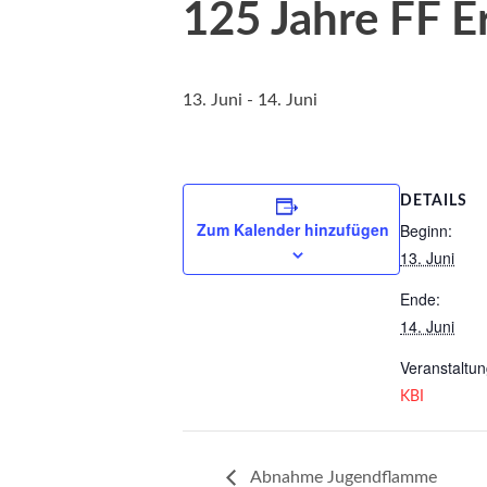
125 Jahre FF E
13. Juni
-
14. Juni
DETAILS
Zum Kalender hinzufügen
Beginn:
13. Juni
Ende:
14. Juni
Veranstaltun
KBI
Abnahme Jugendflamme